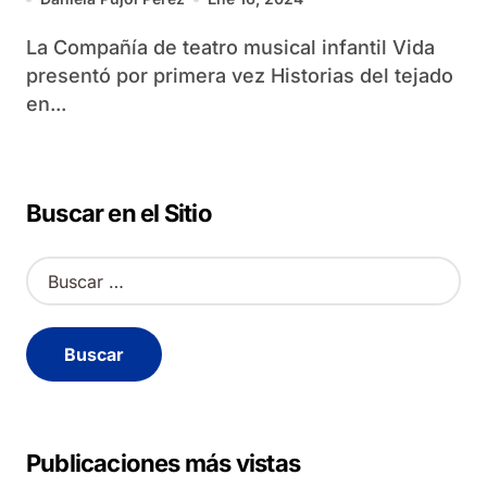
La Compañía de teatro musical infantil Vida
presentó por primera vez Historias del tejado
en...
Buscar en el Sitio
B
u
s
c
a
r
:
Publicaciones más vistas