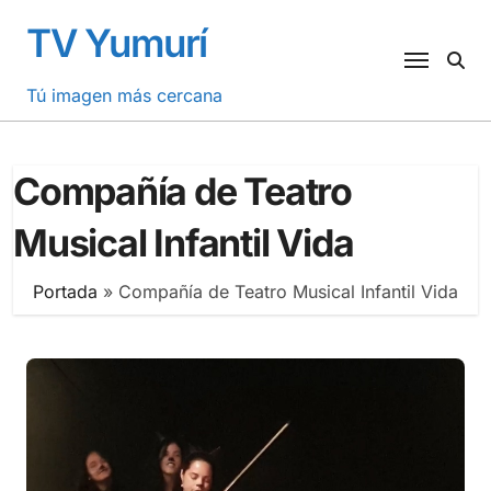
Saltar
TV Yumurí
al
contenido
Tú imagen más cercana
Compañía de Teatro
Musical Infantil Vida
Portada
»
Compañía de Teatro Musical Infantil Vida